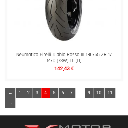
Neumático Pirelli Diablo Rosso III 180/55 ZR 17
M/C (73W) TL (D)
142,43
€
←
1
2
3
4
5
6
7
…
9
10
11
→