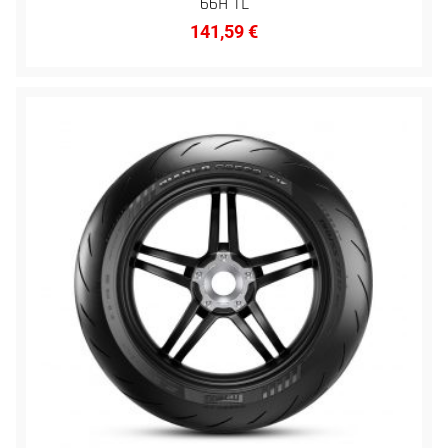
66H TL
141,59
€