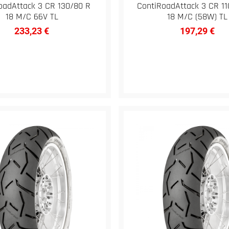
oadAttack 3 CR 130/80 R
ContiRoadAttack 3 CR 1
18 M/C 66V TL
18 M/C (58W) TL
233,23
€
197,29
€