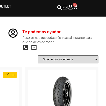
0
OUTLET
Te podemos ayudar
Resolvemos tus dudas técnicas al instante para
que no dejes de rodar.
¡Oferta!