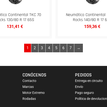
ico Continental TKC 70
Neumático Continental
cks 130/80 R 17 65S
Rocks 140/80 R 17 
131,41
€
159,36
€
1
2
3
4
5
6
7
→
CONÓCENOS
PEDIDOS
Contacto
Entrega en circuito
Marcas
Envío
Motor Extremo
Pago seguro
Rodadas
Política de devolucio