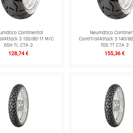
umático Continental
Neumático Continen
ailAttack 3 130/80-17 M/C
ContiTrailAttack 3 140/8
65H TL CTA 3
70S TT CTA 3
128,74
€
155,36
€