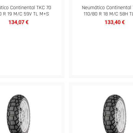
ico Continental TKC 70
Neumático Continental
0 R 19 M/C 59V TL M+S
110/80 R 18 M/C 58H 
134,07
€
133,40
€