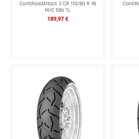
ContiRoadAttack 3 CR 110/80 R 18
ContiR
M/C 58V TL
189,97
€