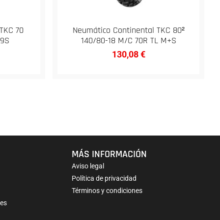
 TKC 70
Neumático Continental TKC 80²
69S
140/80-18 M/C 70R TL M+S
130,08
€
MÁS INFORMACIÓN
Aviso legal
Política de privacidad
Términos y condiciones
nes