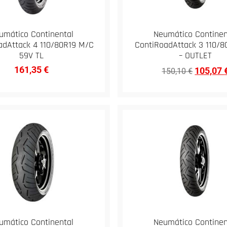
umático Continental
Neumático Continen
adAttack 4 110/80R19 M/C
ContiRoadAttack 3 110/8
59V TL
– OUTLET
161,35
€
105,07
150,10
€
umático Continental
Neumático Continen