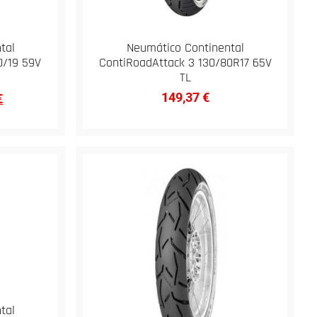
tal
Neumático Continental
0/19 59V
ContiRoadAttack 3 130/80R17 65V
TL
149,37
€
€
tal