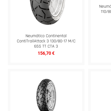
Neumát
110/8
Neumático Continental
ContiTrailAttack 3 130/80-17 M/C
65S TT CTA 3
156,70
€