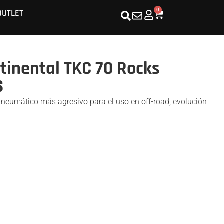
0
OUTLET
inental TKC 70 Rocks
S
 neumático más agresivo para el uso en off-road, evolución