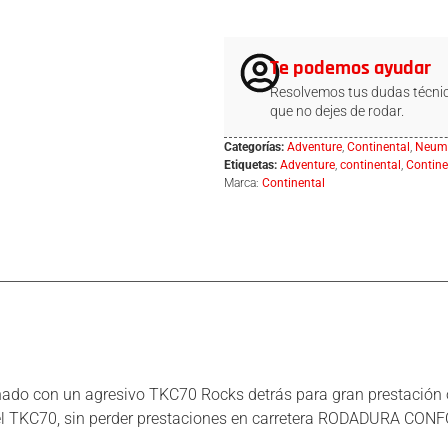
Te podemos ayudar
Resolvemos tus dudas técnic
que no dejes de rodar.
Categorías:
Adventure
,
Continental
,
Neumá
Etiquetas:
Adventure
,
continental
,
Contine
Marca:
Continental
 con un agresivo TKC70 Rocks detrás para gran prestación o
 TKC70, sin perder prestaciones en carretera RODADURA CONFOR