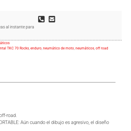
as al instante para
ticos
ntal TKC 70 Rocks
,
enduro
,
neumático de moto
,
neumáticos
,
off road
ff-road.
TABLE: Aún cuando el dibujo es agresivo, el diseño