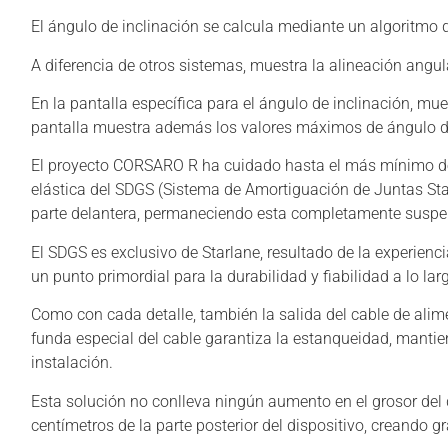
El ángulo de inclinación se calcula mediante un algoritmo d
A diferencia de otros sistemas, muestra la alineación angula
En la pantalla específica para el ángulo de inclinación, m
pantalla muestra además los valores máximos de ángulo de 
El proyecto CORSARO R ha cuidado hasta el más mínimo deta
elástica del SDGS (Sistema de Amortiguación de Juntas Star
parte delantera, permaneciendo esta completamente suspend
El SDGS es exclusivo de Starlane, resultado de la experien
un punto primordial para la durabilidad y fiabilidad a lo lar
Como con cada detalle, también la salida del cable de ali
funda especial del cable garantiza la estanqueidad, mantiene 
instalación.
Esta solución no conlleva ningún aumento en el grosor del 
centímetros de la parte posterior del dispositivo, creando g