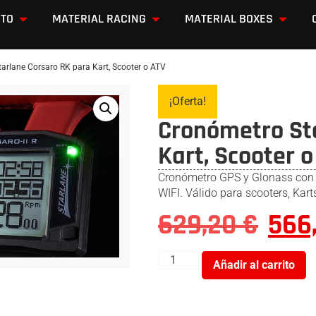
OTO
MATERIAL RACING
MATERIAL BOXES
arlane Corsaro RK para Kart, Scooter o ATV
¡Oferta!
Cronómetro St
Kart, Scooter o
Cronómetro GPS y Glonass con p
WIFI. Válido para scooters, Kart
629,20
€
566
Añadir al carrito