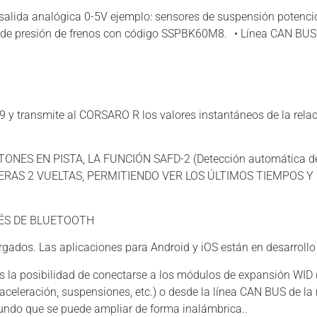
 salida analógica 0-5V ejemplo: sensores de suspensión potenc
 presión de frenos con código SSPBK60M8. • Línea CAN BUS 
 transmite al CORSARO R los valores instantáneos de la relaci
ES EN PISTA, LA FUNCIÓN SAFD-2 (Detección automática de l
RAS 2 VUELTAS, PERMITIENDO VER LOS ÚLTIMOS TIEMPOS Y 
VÉS DE BLUETOOTH
rgados. Las aplicaciones para Android y iOS están en desarrollo
s la posibilidad de conectarse a los módulos de expansión WID 
 aceleración, suspensiones, etc.) o desde la línea CAN BUS de l
mundo que se puede ampliar de forma inalámbrica..