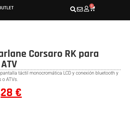
0
OUTLET
arlane Corsaro RK para
 ATV
antalla táctil monocromática LCD y conexión bluetooth y
s o ATVs.
,28
€