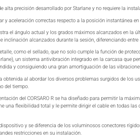
e alta precisión desarrollado por Starlane y no requiere la insta
r y aceleración correctas respecto a la posición instantánea en e
uestra el ángulo actual y los grados máximos alcanzados en la ú
inclinación alcanzados durante la sesión, diferenciando entre 
lle, como el sellado, que no solo cumple la función de protecc
lane), un sistema antivibración integrado en la carcasa que per
ida y consiguiendo una gran amortiguación de las vibraciones 
cia obtenida al abordar los diversos problemas surgidos de los 
go del tiempo.
mentación del CORSARO R se ha diseñado para permitir la máxima 
una flexibilidad total y le permite dirigir el cable en todas las
dispositivo y se diferencia de los voluminosos conectores rígid
randes restricciones en su instalación.