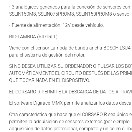
• 3 analógicos genéricos para la conexión de sensores con
SSLIN150M8, SSLIN075PROM8, SSLIN150PROM8 o sensor de
• Fuente de alimentación: 12V desde vehículo.
RID-LAMBDA (RID1RLT)
Viene con el sensor Lambda de banda ancha BOSCH LSU4.9 y
para el sistema de gestión del motor.
SI NO DESEA UTILIZAR SU ORDENADOR O PULSAR LOS BOTON
AUTOMÁTICAMENTE EL CIRCUITO DESPUÉS DE LAS PRIME
QUE TOCAR NADA EN EL DISPOSITIVO.
EL CORSARO R PERMITE LA DESCARGA DE DATOS A TRA
El software Digirace-MMX permite analizar los datos desca
Otra característica que hace que el CORSARO R sea único e
permiten la adquisición de sensores externos (por ejemplo:
adquisición de datos profesional, completo y único en el 