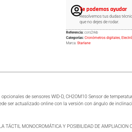
Te podemos ayudar
Resolvemos tus dudas técnic
que no dejes de rodar.
Referencia:
cors2rkb
Categorías:
Cronómetros digitales
,
Electr
Marca:
Starlane
s opcionales de sensores WID-D, CH2OM10 Sensor de temperatu
de ser actualizado online con la versión con ángulo de inclinació
LA TÁCTIL MONOCROMÁTICA Y POSIBILIDAD DE AMPLIACION