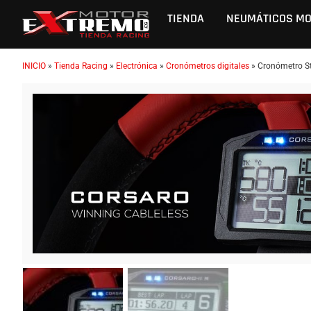
TIENDA
NEUMÁTICOS M
INICIO
»
Tienda Racing
»
Electrónica
»
Cronómetros digitales
»
Cronómetro St