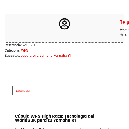
Te 
Resol
de ro
Referencia:
YA007-1
Categoría:
WRS
Etiquetas:
cupula
,
wrs
,
yamaha
,
yamaha r1
Descripción
Descripción
Cúpula WRS High Race: Tecnología del
WorldSBK para tu Yamaha R1