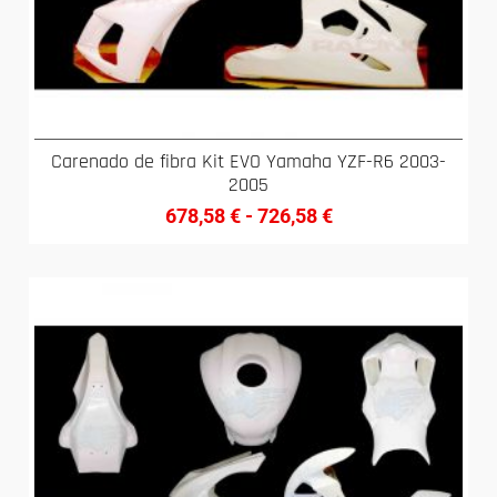
Carenado de fibra Kit EVO Yamaha YZF-R6 2003-
2005
678,58
€
-
726,58
€