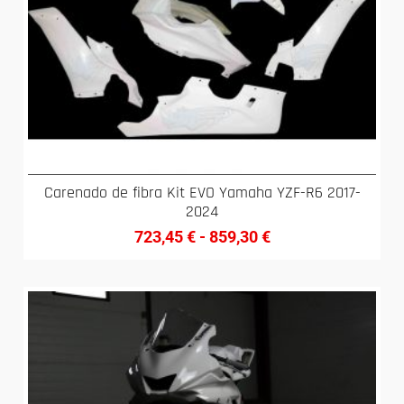
Carenado de fibra Kit EVO Yamaha YZF-R6 2017-
2024
723,45
€
-
859,30
€