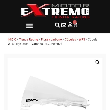
0
INICIO
»
Tienda Racing
»
Fibra y carbono
»
Cúpulas
»
WRS
»
Cúpula
WRS High Race – Yamaha R1 2020-2024