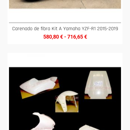
Carenado de fibra Kit A Yamaha YZF-R1 2015-2019
580,80
€
-
716,65
€