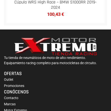
Cúpula WRS High Race – BMW S1000RR 2019-
2024
100,43
€
Tu tienda de neumáticos de moto de alto rendimiento.
Equipamiento racing completo para motocicletas de circuito.
OFERTAS
Outlet
Promociones
CONÓCENOS
Contacto
Marcas
Motor Extremo