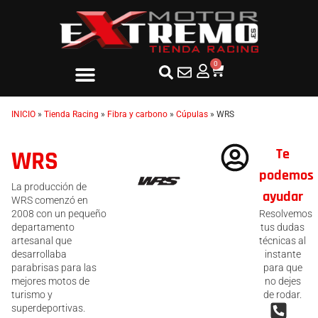
0
INICIO
»
Tienda Racing
»
Fibra y carbono
»
Cúpulas
»
WRS
Te
WRS
podemos
La producción de
ayudar
WRS comenzó en
2008 con un pequeño
Resolvemos
departamento
tus dudas
artesanal que
técnicas al
desarrollaba
instante
parabrisas para las
para que
mejores motos de
no dejes
turismo y
de rodar.
superdeportivas.