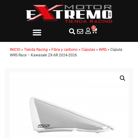
0
INICIO
»
Tienda Racing
»
Fibra y carbono
»
Cúpulas
»
WRS
»
Cúpula
WRS Race – Kawasaki ZX-6R 2024-2026