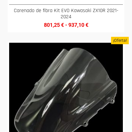
Carenado de fibra Kit EVO Kawasaki ZX10R 2021-
2024
801,25
€
-
937,10
€
¡Oferta!