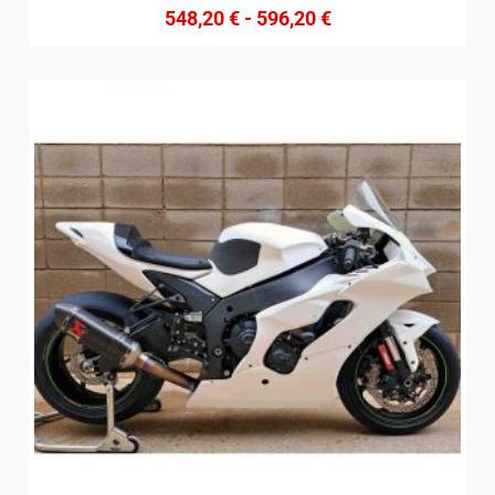
548,20
€
-
596,20
€