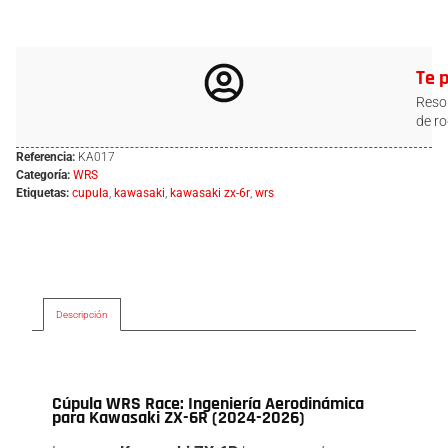
Te 
Resol
de ro
Referencia:
KA017
Categoría:
WRS
Etiquetas:
cupula
,
kawasaki
,
kawasaki zx-6r
,
wrs
Descripción
Descripción
Cúpula WRS Race: Ingeniería Aerodinámica
para Kawasaki ZX-6R (2024-2026)