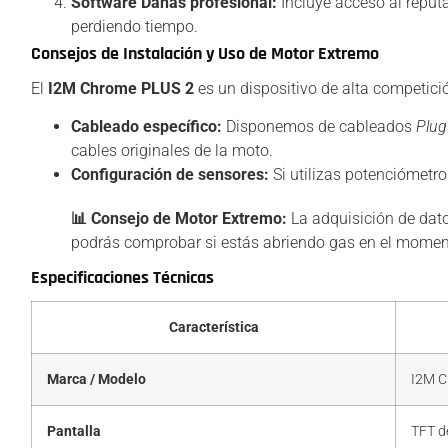
Software Danas profesional:
Incluye acceso al reput
perdiendo tiempo.
Consejos de Instalación y Uso de Motor Extremo
El
I2M Chrome PLUS 2
es un dispositivo de alta competici
Cableado específico:
Disponemos de cableados
Plug
cables originales de la moto.
Configuración de sensores:
Si utilizas potenciómetro
📊 Consejo de Motor Extremo:
La adquisición de dato
podrás comprobar si estás abriendo gas en el momento 
Especificaciones Técnicas
Característica
Marca / Modelo
I2M C
Pantalla
TFT d