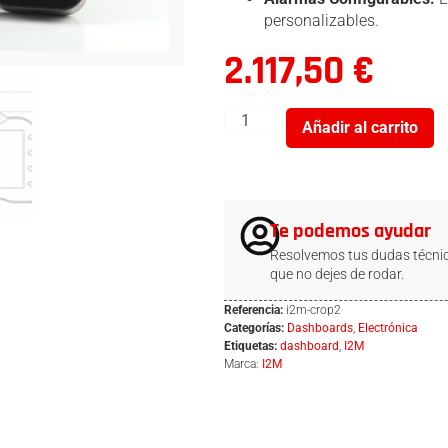
personalizables.
2.117,50
€
Añadir al carrito
Te podemos ayudar
Resolvemos tus dudas técnic
que no dejes de rodar.
Referencia:
i2m-crop2
Categorías:
Dashboards
,
Electrónica
Etiquetas:
dashboard
,
I2M
Marca:
I2M