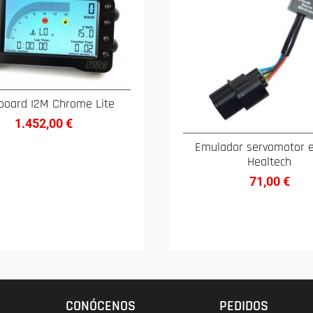
board I2M Chrome Lite
1.452,00
€
Emulador servomotor 
Healtech
71,00
€
CONÓCENOS
PEDIDOS