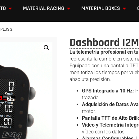
OTO
MATERIAL RACING
MATERIAL BOXES
 PLUS 2
Dashboard I2M
La telemetría profesional en tu
representa la cumbre en sistema
Equipado con una pantalla TFT 
monitoriza los tiempos por vuelt
absoluta precisión.
GPS Integrado a 10 Hz:
Pr
trazada.
Adquisición de Datos Av
motor.
Pantalla TFT de Alto Brill
Vídeo y Telemetría Integ
vídeo con los datos.
Alarmas Configurables:
L