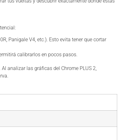
rar tus vueltas y descubrir exactamente dónde estás
tencial:
, Panigale V4, etc.). Esto evita tener que cortar
ermitirá calibrarlos en pocos pasos.
 Al analizar las gráficas del Chrome PLUS 2,
rva.