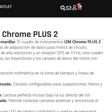
0
OUTLET
 Chrome PLUS 2
 manillar.
El cuadro de instrumentos
I2M Chrome PLUS 2
s de adquisición de datos para motos de circuito.
de alta resolución y un receptor GPS de 10 Hz, este cuadro
a, las trayectorias y los canales de datos del motor con
ecisión milimétrica en la toma de tiempos y líneas de
anzada:
Canales configurables para suspensiones, frenos y
o:
Lectura perfecta incluso bajo la luz directa del sol.
rada:
Permite conectar cámaras externas y sincronizar el
uces LED de cambio (
shift-lights
) y alertas de seguridad