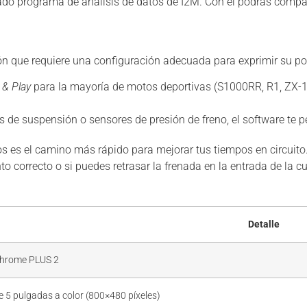
ado programa de análisis de datos de I2M. Con él podrás compa
ón que requiere una configuración adecuada para exprimir su po
 & Play
para la mayoría de motos deportivas (S1000RR, R1, ZX-10R
s de suspensión o sensores de presión de freno, el software te p
s es el camino más rápido para mejorar tus tiempos en circuito.
correcto o si puedes retrasar la frenada en la entrada de la cu
Detalle
hrome PLUS 2
e 5 pulgadas a color (800×480 píxeles)