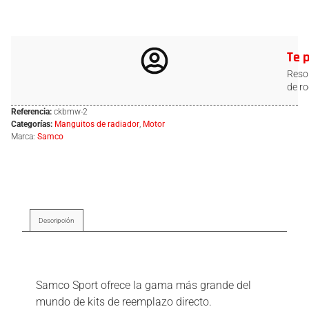
Te 
Resol
de ro
Referencia:
ckbmw-2
Categorías:
Manguitos de radiador
,
Motor
Marca:
Samco
Descripción
Descripción
Samco Sport ofrece la gama más grande del
mundo de kits de reemplazo directo.