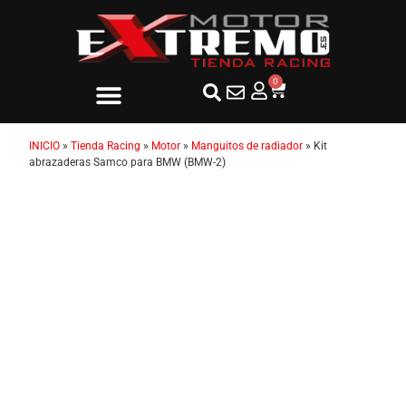
0
INICIO
»
Tienda Racing
»
Motor
»
Manguitos de radiador
»
Kit
abrazaderas Samco para BMW (BMW-2)