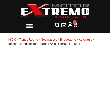
0
INICIO
»
Tienda Racing
»
Neumáticos
»
Bridgestone
»
Adventure
»
Neumático Bridgestone Battlax A41F 110/80 R18 58H