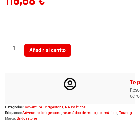
116,68
€
Añadir al carrito
Te 
Resol
de ro
Categorías:
Adventure
,
Bridgestone
,
Neumáticos
Etiquetas:
Adventure
,
bridgestone
,
neumático de moto
,
neumáticos
,
Touring
Marca:
Bridgestone