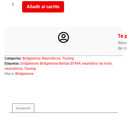
Añadir al carrito
Te 
Resol
de ro
Categorías:
Bridgestone
,
Neumáticos
,
Touring
Etiquetas:
bridgestone
,
Bridgestone Battlax BT46R
,
neumático de moto
,
neumáticos
,
Touring
Marca:
Bridgestone
Descripción
Descripción