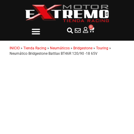
0
INICIO
»
Tienda Racing
»
Neumáticos
»
Bridgestone
»
Touring
»
Neumático Bridgestone Battlax BT46R 120/90 -18 65V