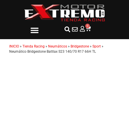
0
INICIO
»
Tienda Racing
»
Neumáticos
»
Bridgestone
»
Sport
»
Neumático Bridgestone Battlax S23 140/70 R17 66H TL