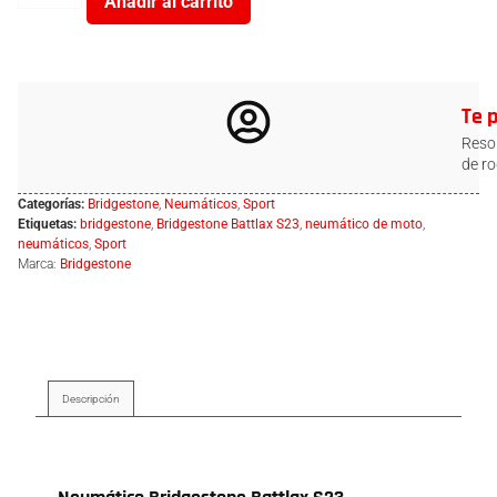
Añadir al carrito
Te 
Resol
de ro
Categorías:
Bridgestone
,
Neumáticos
,
Sport
Etiquetas:
bridgestone
,
Bridgestone Battlax S23
,
neumático de moto
,
neumáticos
,
Sport
Marca:
Bridgestone
Descripción
Descripción