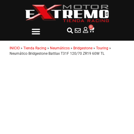
0
INICIO
»
Tienda Racing
»
Neumáticos
»
Bridgestone
»
Touring
»
Neumático Bridgestone Battlax T31F 120/70 ZR19 60W TL