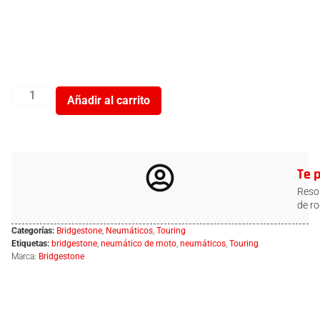
Añadir al carrito
Te 
Resol
de ro
Categorías:
Bridgestone
,
Neumáticos
,
Touring
Etiquetas:
bridgestone
,
neumático de moto
,
neumáticos
,
Touring
Marca:
Bridgestone