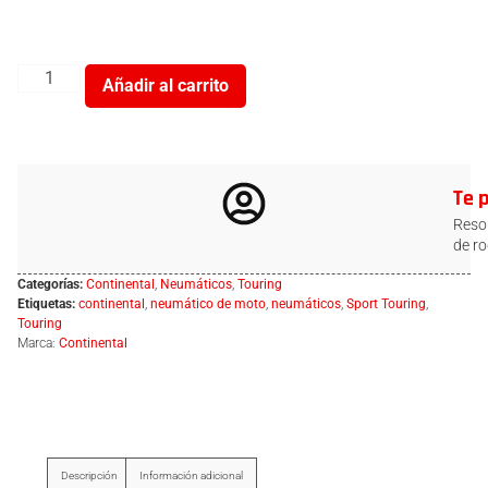
Añadir al carrito
Te 
Resol
de ro
Categorías:
Continental
,
Neumáticos
,
Touring
Etiquetas:
continental
,
neumático de moto
,
neumáticos
,
Sport Touring
,
Touring
Marca:
Continental
Descripción
Información adicional