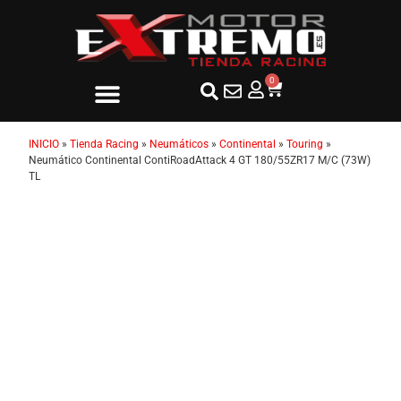
0
INICIO
»
Tienda Racing
»
Neumáticos
»
Continental
»
Touring
»
Neumático Continental ContiRoadAttack 4 GT 180/55ZR17 M/C (73W)
TL