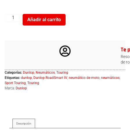
Añadir al carrito
Te 
Resol
de ro
Categorías:
Dunlop
,
Neumáticos
,
Touring
Etiquetas:
dunlop
,
Dunlop RoadSmart IV
,
neumático de moto
,
neumáticos
,
Sport Touring
,
Touring
Marca:
Dunlop
Descripción