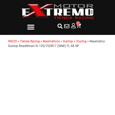
0
INICIO
»
Tienda Racing
»
Neumáticos
»
Dunlop
»
Touring
»
Neumático
Dunlop RoadSmart IV 120/70ZR17 (58W) TL SX SP