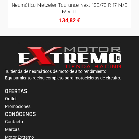
Neumático Metzeler Tourance Next 150/70 R 17 M/C
69V TL
134,82
€
Tu tienda de neumáticos de moto de alto rendimiento.
Equipamiento racing completo para motocicletas de circuito.
OFERTAS
Outlet
Promociones
CONÓCENOS
Contacto
Marcas
Motor Extremo