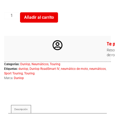
Añadir al carrito
Te 
Resol
de ro
Categorías:
Dunlop
,
Neumáticos
,
Touring
Etiquetas:
dunlop
,
Dunlop RoadSmart IV
,
neumático de moto
,
neumáticos
,
Sport Touring
,
Touring
Marca:
Dunlop
Descripción