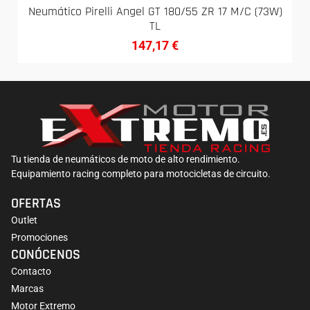
Neumático Pirelli Angel GT 180/55 ZR 17 M/C (73W)
TL
147,17
€
Tu tienda de neumáticos de moto de alto rendimiento.
Equipamiento racing completo para motocicletas de circuito.
OFERTAS
Outlet
Promociones
CONÓCENOS
Contacto
Marcas
Motor Extremo