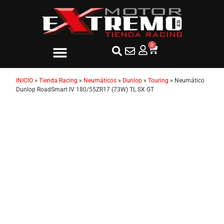
0
INICIO
»
Tienda Racing
»
Neumáticos
»
Dunlop
»
Touring
»
Neumático
Dunlop RoadSmart IV 180/55ZR17 (73W) TL SX GT