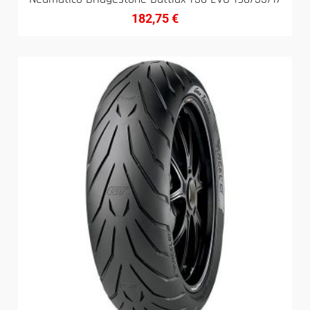
182,75
€