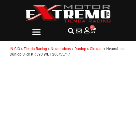
0
INICIO
»
Tienda Racing
»
Neumáticos
»
Dunlop
»
Circuito
»
Neumático
Dunlop Slick KR 393 WET 200/55/17