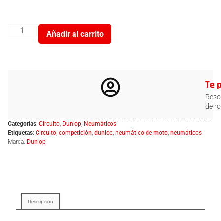
Añadir al carrito
Te 
Resol
de ro
Categorías:
Circuito
,
Dunlop
,
Neumáticos
Etiquetas:
Circuito
,
competición
,
dunlop
,
neumático de moto
,
neumáticos
Marca:
Dunlop
Descripción