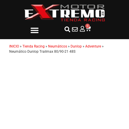
0
INICIO
»
Tienda Racing
»
Neumáticos
»
Dunlop
»
Adventure
»
Neumático Dunlop Trailmax 80/90-21 48S