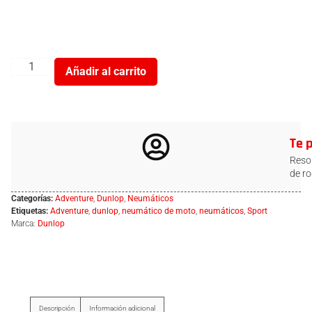
Añadir al carrito
Te 
Resol
de ro
Categorías:
Adventure
,
Dunlop
,
Neumáticos
Etiquetas:
Adventure
,
dunlop
,
neumático de moto
,
neumáticos
,
Sport
Marca:
Dunlop
Descripción
Información adicional