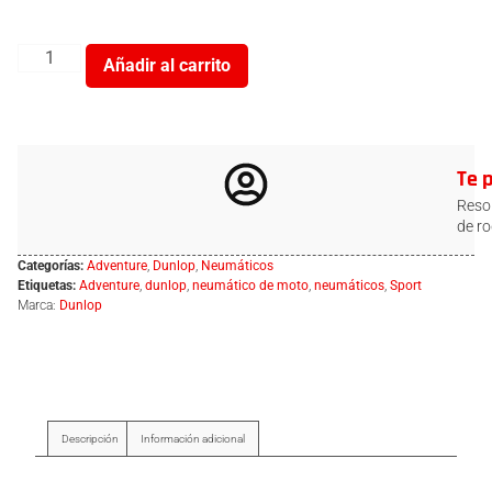
Añadir al carrito
Te 
Resol
de ro
Categorías:
Adventure
,
Dunlop
,
Neumáticos
Etiquetas:
Adventure
,
dunlop
,
neumático de moto
,
neumáticos
,
Sport
Marca:
Dunlop
Descripción
Información adicional