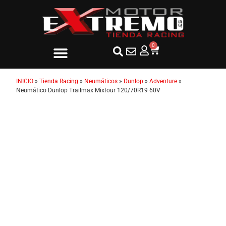
0
INICIO
»
Tienda Racing
»
Neumáticos
»
Dunlop
»
Adventure
»
Neumático Dunlop Trailmax Mixtour 120/70R19 60V