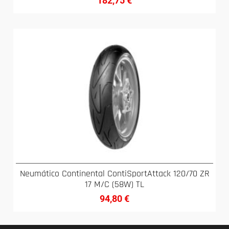
182,75
€
Neumático Continental ContiSportAttack 120/70 ZR
17 M/C (58W) TL
94,80
€