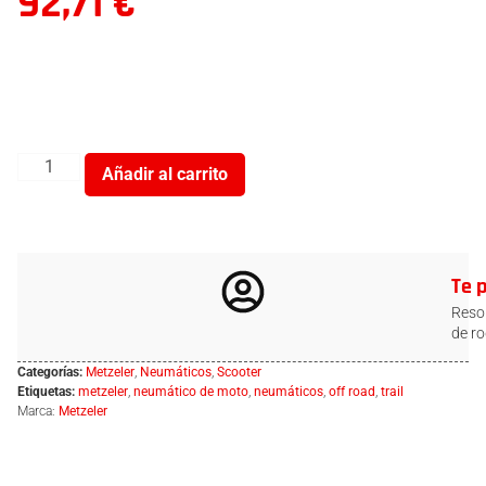
92,71
€
Añadir al carrito
Te 
Resol
de ro
Categorías:
Metzeler
,
Neumáticos
,
Scooter
Etiquetas:
metzeler
,
neumático de moto
,
neumáticos
,
off road
,
trail
Marca:
Metzeler