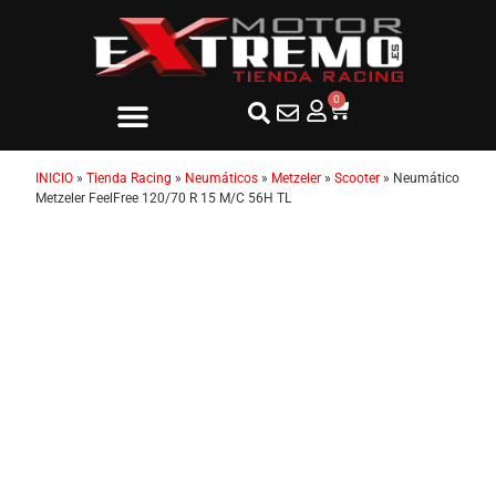
0
INICIO
»
Tienda Racing
»
Neumáticos
»
Metzeler
»
Scooter
»
Neumático
Metzeler FeelFree 120/70 R 15 M/C 56H TL