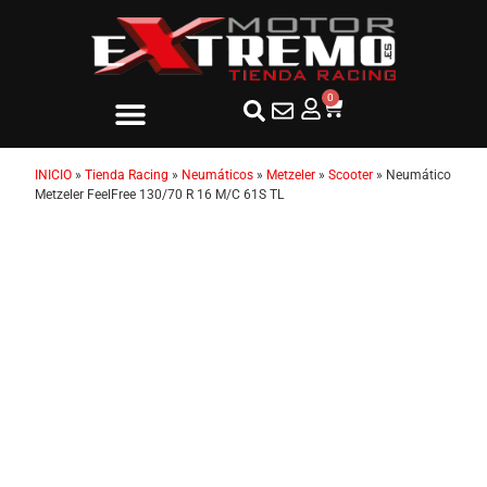
0
INICIO
»
Tienda Racing
»
Neumáticos
»
Metzeler
»
Scooter
»
Neumático
Metzeler FeelFree 130/70 R 16 M/C 61S TL