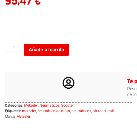
95,47
€
Añadir al carrito
Te 
Resol
de ro
Categorías:
Metzeler
,
Neumáticos
,
Scooter
Etiquetas:
metzeler
,
neumático de moto
,
neumáticos
,
off road
,
trail
Marca:
Metzeler