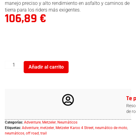
manejo preciso y alto rendimiento en asfalto y caminos de
tierra para los riders más exigentes.
106,89
€
Añadir al carrito
Te 
Resol
de ro
Categorías:
Adventure
,
Metzeler
,
Neumáticos
Etiquetas:
Adventure
,
metzeler
,
Metzeler Karoo 4 Street
,
neumático de moto
,
neumáticos
,
off road
,
trail