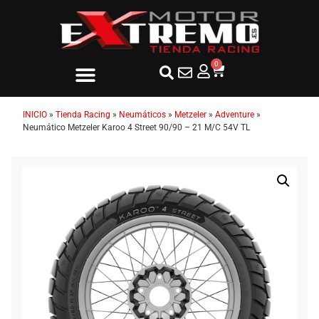
0
INICIO
»
Tienda Racing
»
Neumáticos
»
Metzeler
»
Adventure
»
Neumático Metzeler Karoo 4 Street 90/90 – 21 M/C 54V TL