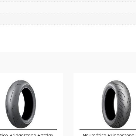
ico Bridgestone Battlax
Neumático Bridgestone 