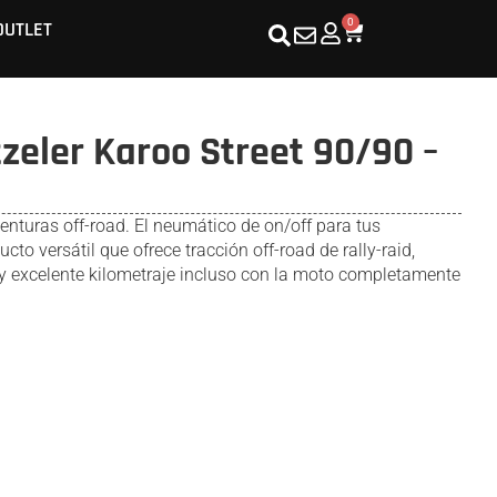
0
OUTLET
eler Karoo Street 90/90 –
nturas off-road. El neumático de on/off para tus
to versátil que ofrece tracción off-road de rally-raid,
 y excelente kilometraje incluso con la moto completamente