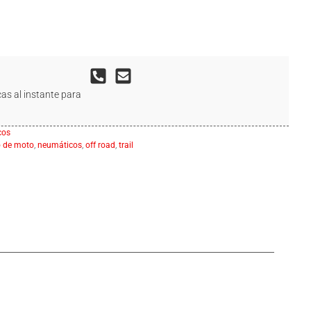
as al instante para
cos
 de moto
,
neumáticos
,
off road
,
trail