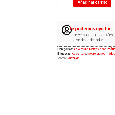
Añadir al carrito
Te podemos ayudar
Resolvemos tus dudas técnic
que no dejes de rodar.
Categorías:
Adventure
,
Metzeler
,
Neumáti
Etiquetas:
Adventure
,
metzeler
,
neumático
Marca:
Metzeler