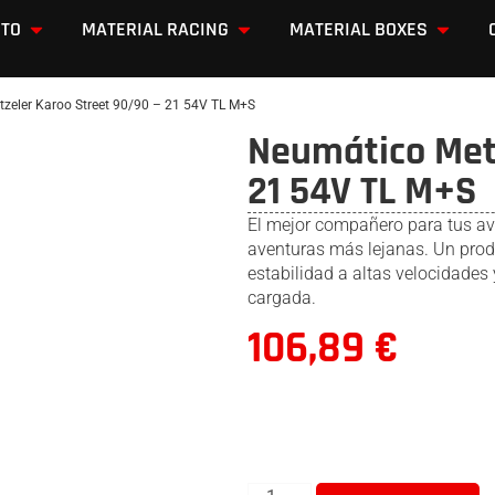
OTO
MATERIAL RACING
MATERIAL BOXES
zeler Karoo Street 90/90 – 21 54V TL M+S
Neumático Metz
21 54V TL M+S
El mejor compañero para tus ave
aventuras más lejanas. Un produc
estabilidad a altas velocidades
cargada.
106,89
€