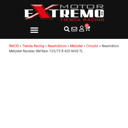
0
INICIO
»
Tienda Racing
»
Neumáticos
»
Metzeler
»
Circuito
»
Neumático
Metzeler Racetec SM Rain 125/75 R 420 NHS TL