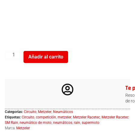
Añadir al carrito
Te 
Resol
de ro
Categorías:
Circuito
,
Metzeler
,
Neumáticos
Etiquetas:
Circuito
,
competición
,
metzeler
,
Metzeler Racetec
,
Metzeler Racetec
SM Rain
,
neumático de moto
,
neumáticos
,
rain
,
supermoto
Marca:
Metzeler