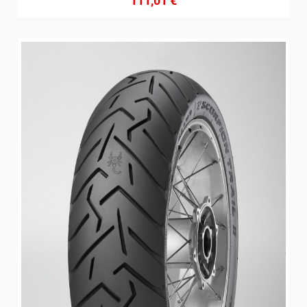
111,01
€