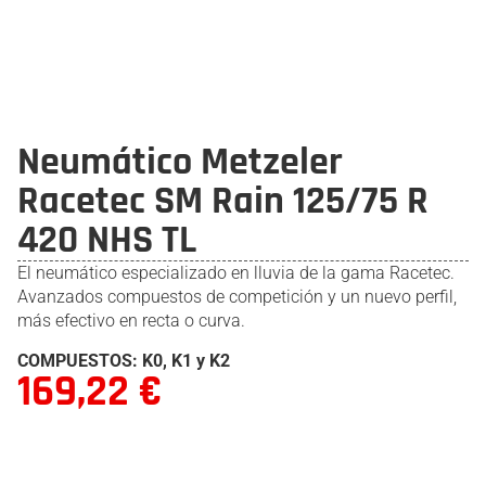
Neumático Metzeler
Racetec SM Rain 125/75 R
420 NHS TL
El neumático especializado en lluvia de la gama Racetec.
Avanzados compuestos de competición y un nuevo perfil,
más efectivo en recta o curva.
COMPUESTOS: K0, K1 y K2
169,22
€