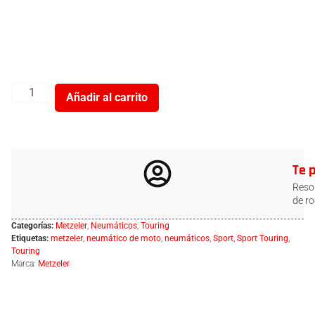
Añadir al carrito
Te 
Resol
de ro
Categorías:
Metzeler
,
Neumáticos
,
Touring
Etiquetas:
metzeler
,
neumático de moto
,
neumáticos
,
Sport
,
Sport Touring
,
Touring
Marca:
Metzeler