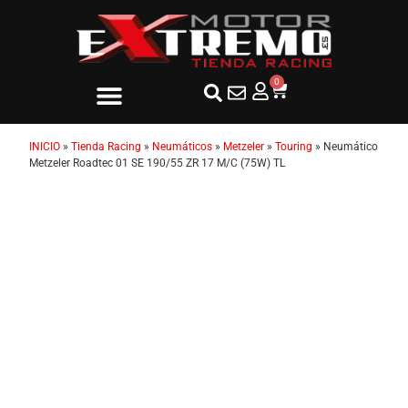
0
INICIO
»
Tienda Racing
»
Neumáticos
»
Metzeler
»
Touring
»
Neumático
Metzeler Roadtec 01 SE 190/55 ZR 17 M/C (75W) TL