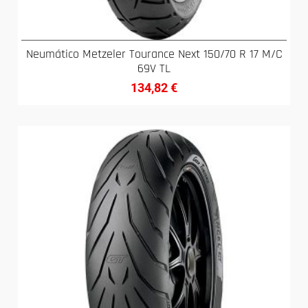
Neumático Metzeler Tourance Next 150/70 R 17 M/C
69V TL
134,82
€