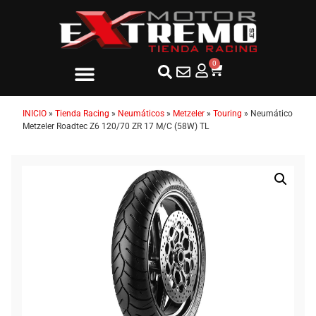
0
INICIO
»
Tienda Racing
»
Neumáticos
»
Metzeler
»
Touring
»
Neumático
Metzeler Roadtec Z6 120/70 ZR 17 M/C (58W) TL