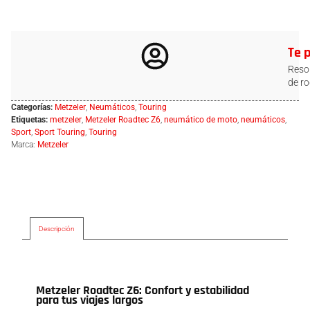
Te 
Resol
de ro
Categorías:
Metzeler
,
Neumáticos
,
Touring
Etiquetas:
metzeler
,
Metzeler Roadtec Z6
,
neumático de moto
,
neumáticos
,
Sport
,
Sport Touring
,
Touring
Marca:
Metzeler
Descripción
Descripción
Metzeler Roadtec Z6: Confort y estabilidad
para tus viajes largos