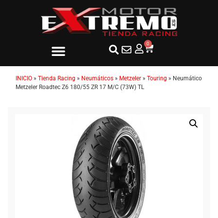
0
INICIO
»
Tienda Racing
»
Neumáticos
»
Metzeler
»
Touring
»
Neumático
Metzeler Roadtec Z6 180/55 ZR 17 M/C (73W) TL