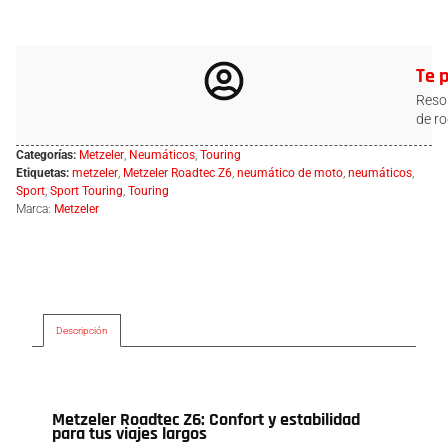
Te 
Resol
de ro
Categorías:
Metzeler
,
Neumáticos
,
Touring
Etiquetas:
metzeler
,
Metzeler Roadtec Z6
,
neumático de moto
,
neumáticos
,
Sport
,
Sport Touring
,
Touring
Marca:
Metzeler
Descripción
Descripción
Metzeler Roadtec Z6: Confort y estabilidad
para tus viajes largos