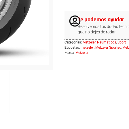
Te podemos ayudar
Resolvemos tus dudas técnic
que no dejes de rodar.
Categorías:
Metzeler
,
Neumáticos
,
Sport
Etiquetas:
metzeler
,
Metzeler Sportec
,
Metz
Marca:
Metzeler