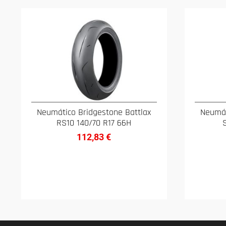
Neumático Bridgestone Battlax
Neumát
RS10 140/70 R17 66H
112,83
€