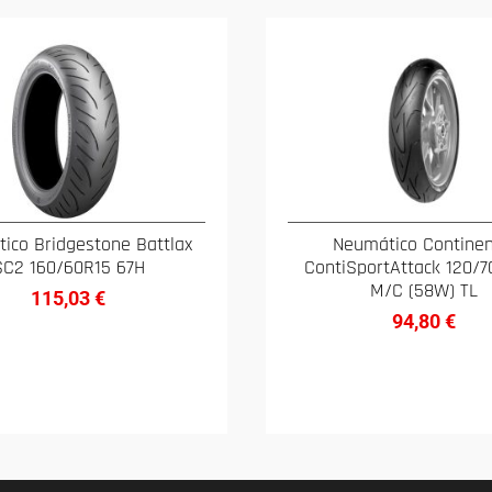
ico Bridgestone Battlax
Neumático Continen
SC2 160/60R15 67H
ContiSportAttack 120/7
M/C (58W) TL
115,03
€
94,80
€