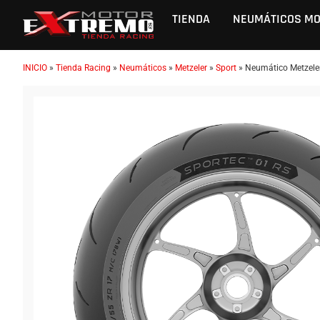
TIENDA
NEUMÁTICOS M
INICIO
»
Tienda Racing
»
Neumáticos
»
Metzeler
»
Sport
»
Neumático Metzele