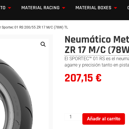
OTO
MATERIAL RACING
MATERIAL BOXES
r Sportec 01 RS 200/55 ZR 17 M/C (78W) TL
Neumático Metz
ZR 17 M/C (78W
El SPORTEC™ 01 RS es el neumá
agarre y precisión tanto en pist
207,15
€
Añadir al carrito