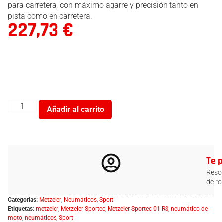
para carretera, con máximo agarre y precisión tanto en
pista como en carretera.
227,73
€
Añadir al carrito
Te 
Resol
de ro
Categorías:
Metzeler
,
Neumáticos
,
Sport
Etiquetas:
metzeler
,
Metzeler Sportec
,
Metzeler Sportec 01 RS
,
neumático de
moto
,
neumáticos
,
Sport