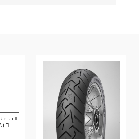
Rosso II
W) TL