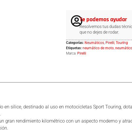
Te podemos ayudar
Resolvemos tus dudas técnic
que no dejes de rodar.
Categorías:
Neumáticos
,
Pirelli
,
Touring
Etiquetas:
neumático de moto
,
neumátic
Marca:
Pirelli
en sílice, destinado al uso en motocicletas Sport Touring, dot
.
gran rendimiento kilométrico con un aspecto moderno y atractiv
ión.