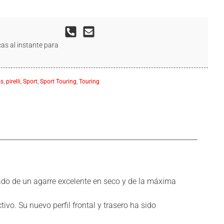
as al instante para
os
,
pirelli
,
Sport
,
Sport Touring
,
Touring
ado de un agarre excelente en seco y de la máxima
o. Su nuevo perfil frontal y trasero ha sido