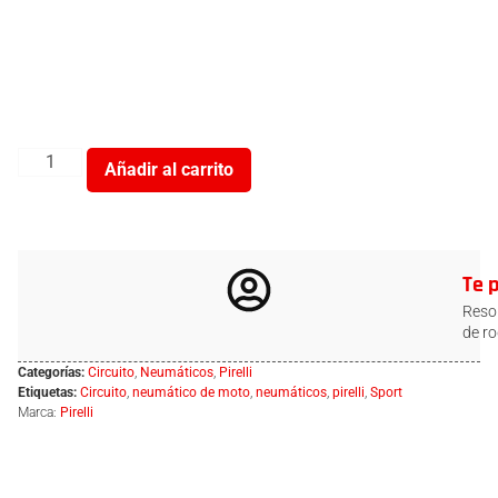
Añadir al carrito
Te 
Resol
de ro
Categorías:
Circuito
,
Neumáticos
,
Pirelli
Etiquetas:
Circuito
,
neumático de moto
,
neumáticos
,
pirelli
,
Sport
Marca:
Pirelli