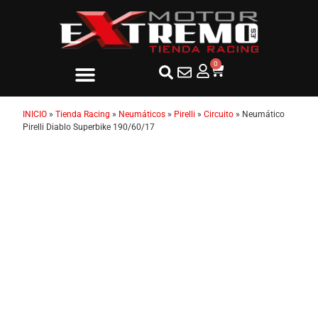
0
INICIO
»
Tienda Racing
»
Neumáticos
»
Pirelli
»
Circuito
»
Neumático
Pirelli Diablo Superbike 190/60/17