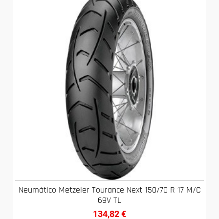
Neumático Metzeler Tourance Next 150/70 R 17 M/C
69V TL
134,82
€