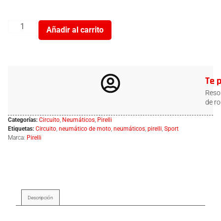
Añadir al carrito
Te 
Resol
de ro
Categorías:
Circuito
,
Neumáticos
,
Pirelli
Etiquetas:
Circuito
,
neumático de moto
,
neumáticos
,
pirelli
,
Sport
Marca:
Pirelli
Descripción