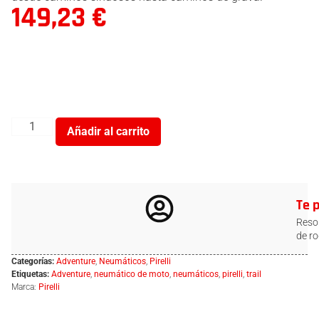
149,23
€
Añadir al carrito
Te 
Resol
de ro
Categorías:
Adventure
,
Neumáticos
,
Pirelli
Etiquetas:
Adventure
,
neumático de moto
,
neumáticos
,
pirelli
,
trail
Marca:
Pirelli