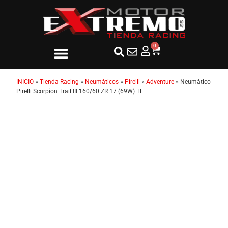
0
INICIO
»
Tienda Racing
»
Neumáticos
»
Pirelli
»
Adventure
»
Neumático
Pirelli Scorpion Trail III 160/60 ZR 17 (69W) TL