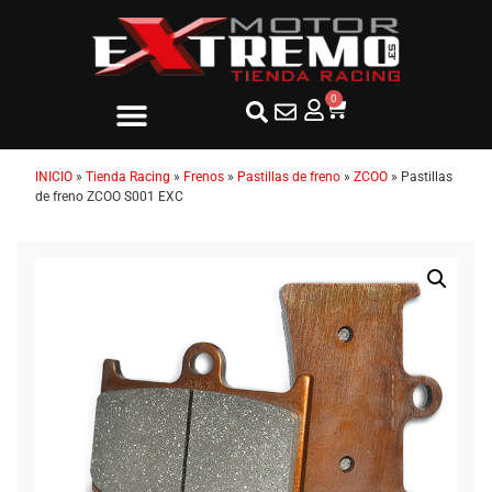
0
INICIO
»
Tienda Racing
»
Frenos
»
Pastillas de freno
»
ZCOO
»
Pastillas
de freno ZCOO S001 EXC