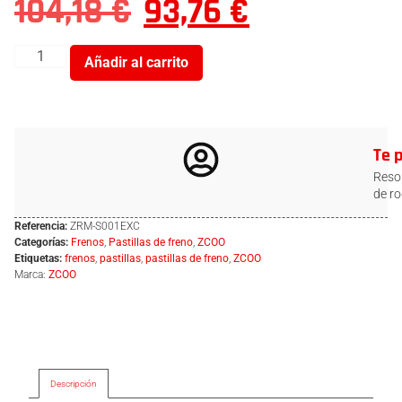
104,18
€
93,76
€
Añadir al carrito
Te 
Resol
de ro
Referencia:
ZRM-S001EXC
Categorías:
Frenos
,
Pastillas de freno
,
ZCOO
Etiquetas:
frenos
,
pastillas
,
pastillas de freno
,
ZCOO
Marca:
ZCOO
Descripción