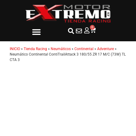
0
INICIO
»
Tienda Racing
»
Neumáticos
»
Continental
»
Adventure
»
Neumático Continental ContiTrailAttack 3 180/55 ZR 17 M/C (73W) TL
CTA 3