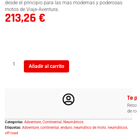
desde el principio para las mas modernas y poderosas
motos de Viaje-Aventura.
213,26
€
Añadir al carrito
Te 
Resol
de ro
Categorías:
Adventure
,
Continental
,
Neumáticos
Etiquetas:
Adventure
,
continental
,
enduro
,
neumático de moto
,
neumáticos
,
off road