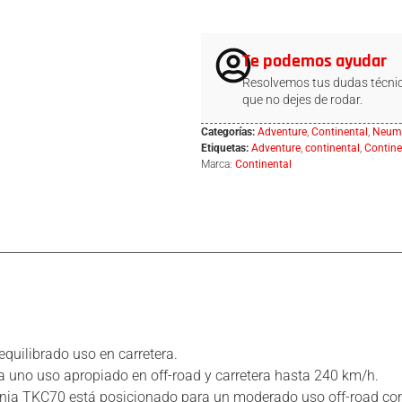
Te podemos ayudar
Resolvemos tus dudas técnic
que no dejes de rodar.
Categorías:
Adventure
,
Continental
,
Neumá
Etiquetas:
Adventure
,
continental
,
Contine
Marca:
Continental
quilibrado uso en carretera.
a uno uso apropiado en off-road y carretera hasta 240 km/h.
ia TKC70 está posicionado para un moderado uso off-road con e