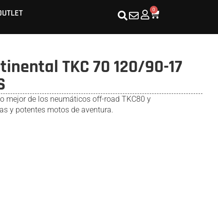
0
OUTLET
inental TKC 70 120/90-17
S
o mejor de los neumáticos off-road TKC80 y
nas y potentes motos de aventura.