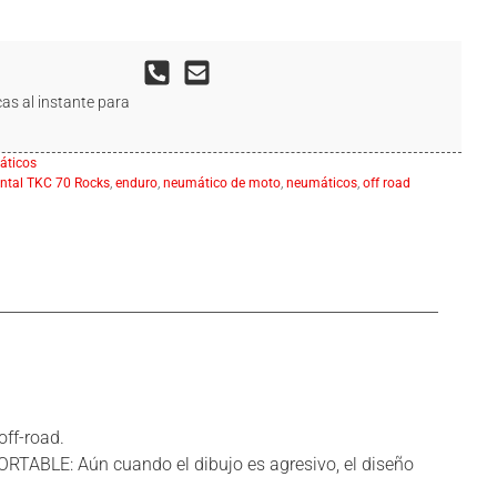
as al instante para
ticos
ntal TKC 70 Rocks
,
enduro
,
neumático de moto
,
neumáticos
,
off road
ff-road.
TABLE: Aún cuando el dibujo es agresivo, el diseño