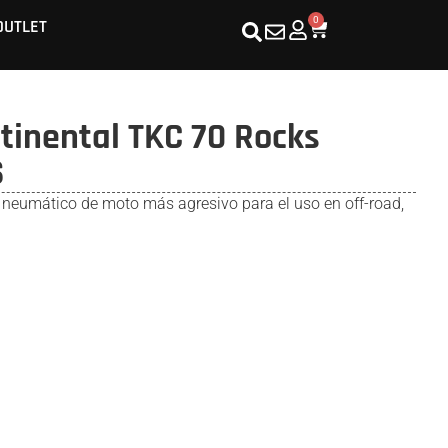
0
OUTLET
inental TKC 70 Rocks
S
 neumático de moto más agresivo para el uso en off-road,