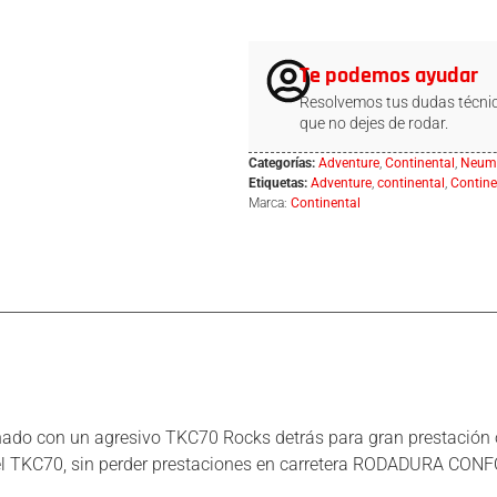
Te podemos ayudar
Resolvemos tus dudas técnic
que no dejes de rodar.
Categorías:
Adventure
,
Continental
,
Neumá
Etiquetas:
Adventure
,
continental
,
Contine
Marca:
Continental
 con un agresivo TKC70 Rocks detrás para gran prestación o
 TKC70, sin perder prestaciones en carretera RODADURA CONFOR