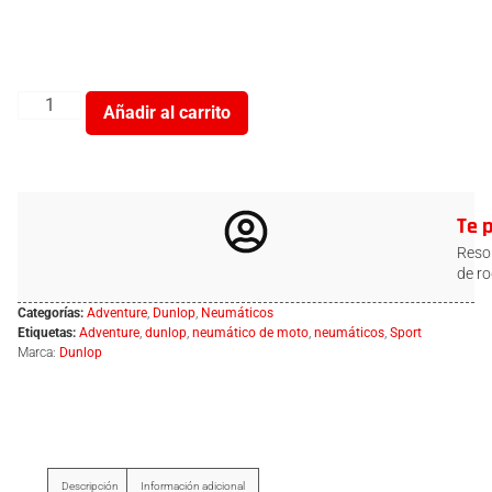
Añadir al carrito
Te 
Resol
de ro
Categorías:
Adventure
,
Dunlop
,
Neumáticos
Etiquetas:
Adventure
,
dunlop
,
neumático de moto
,
neumáticos
,
Sport
Marca:
Dunlop
Descripción
Información adicional