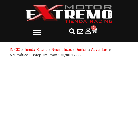
0
INICIO
»
Tienda Racing
»
Neumáticos
»
Dunlop
»
Adventure
»
Neumático Dunlop Trailmax 130/80-17 65T