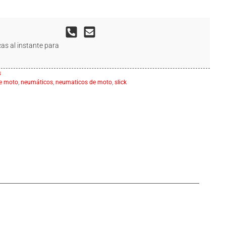
as al instante para
s
e moto
,
neumáticos
,
neumaticos de moto
,
slick