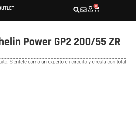
0
OUTLET
helin Power GP2 200/55 ZR
ito. Siéntete como un experto en circuito y circula con total