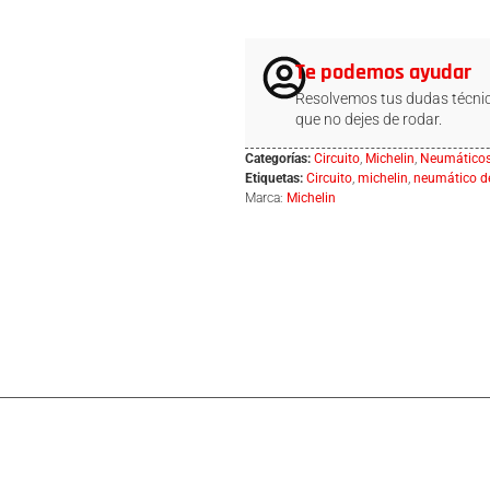
Te podemos ayudar
Resolvemos tus dudas técnic
que no dejes de rodar.
Categorías:
Circuito
,
Michelin
,
Neumático
Etiquetas:
Circuito
,
michelin
,
neumático d
Marca:
Michelin