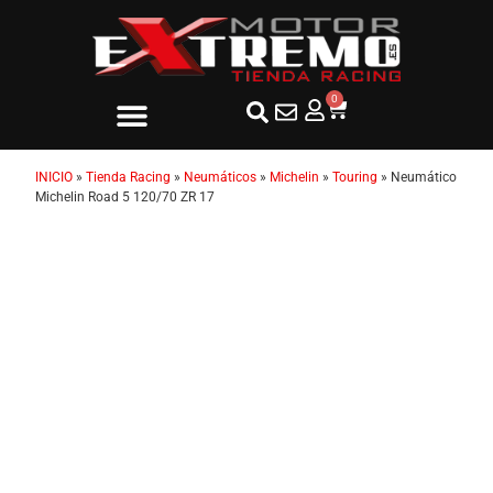
0
INICIO
»
Tienda Racing
»
Neumáticos
»
Michelin
»
Touring
»
Neumático
Michelin Road 5 120/70 ZR 17