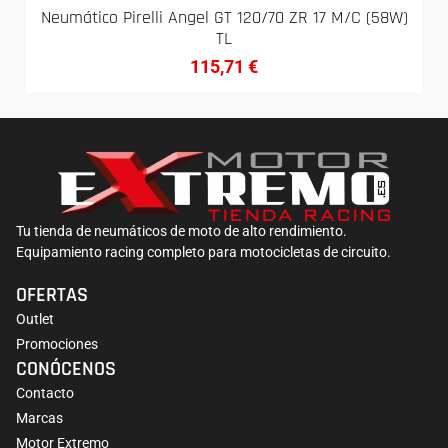
Neumático Pirelli Angel GT 120/70 ZR 17 M/C (58W)
TL
115,71
€
Tu tienda de neumáticos de moto de alto rendimiento.
Equipamiento racing completo para motocicletas de circuito.
OFERTAS
Outlet
Promociones
CONÓCENOS
Contacto
Marcas
Motor Extremo