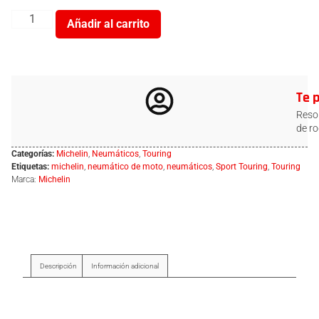
Añadir al carrito
Te 
Resol
de ro
Categorías:
Michelin
,
Neumáticos
,
Touring
Etiquetas:
michelin
,
neumático de moto
,
neumáticos
,
Sport Touring
,
Touring
Marca:
Michelin
Descripción
Información adicional
Descripción