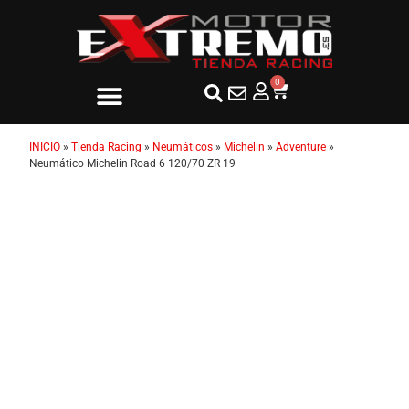
0
INICIO
»
Tienda Racing
»
Neumáticos
»
Michelin
»
Adventure
»
Neumático Michelin Road 6 120/70 ZR 19