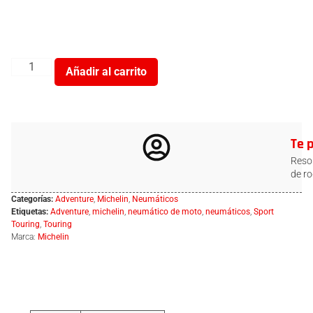
Añadir al carrito
Te 
Resol
de ro
Categorías:
Adventure
,
Michelin
,
Neumáticos
Etiquetas:
Adventure
,
michelin
,
neumático de moto
,
neumáticos
,
Sport
Touring
,
Touring
Marca:
Michelin