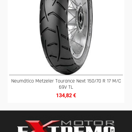
Neumático Metzeler Tourance Next 150/70 R 17 M/C
69V TL
134,82
€