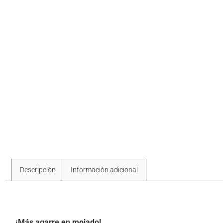
Descripción
Información adicional
Descripción
¡Más agarre en mojado!