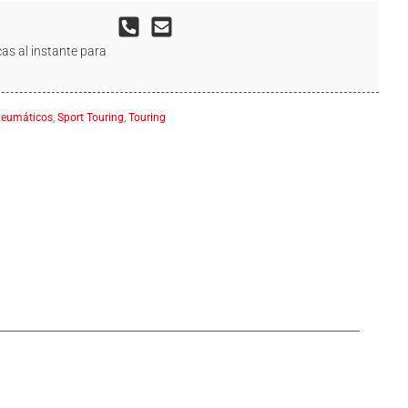
as al instante para
g
neumáticos
,
Sport Touring
,
Touring