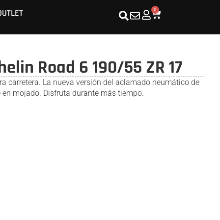
0
OUTLET
elin Road 6 190/55 ZR 17
ra carretera. La nueva versión del aclamado neumático de
 en mojado. Disfruta durante más tiempo.