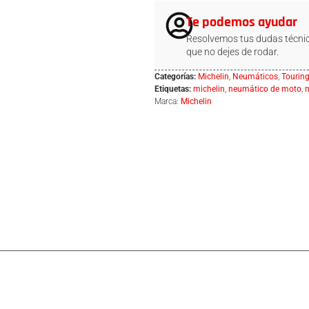
Te podemos ayudar
Resolvemos tus dudas técnic
que no dejes de rodar.
Categorías:
Michelin
,
Neumáticos
,
Tourin
Etiquetas:
michelin
,
neumático de moto
,
Marca:
Michelin