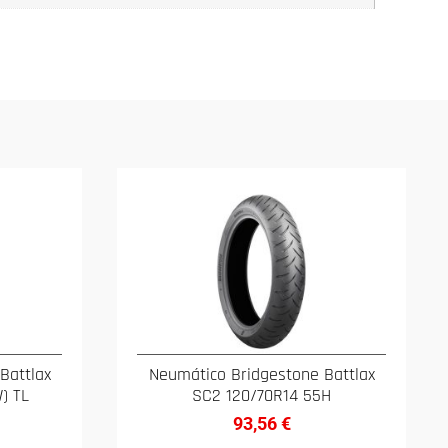
Battlax
Neumático Bridgestone Battlax
) TL
SC2 120/70R14 55H
93,56
€