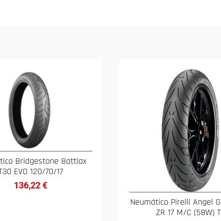
ico Bridgestone Battlax
T30 EVO 120/70/17
136,22
€
Neumático Pirelli Angel 
ZR 17 M/C (58W) 