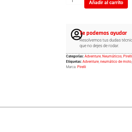
Añadir al carrito
Te podemos ayudar
Resolvemos tus dudas técnic
que no dejes de rodar.
Categorías:
Adventure
,
Neumáticos
,
Pirelli
Etiquetas:
Adventure
,
neumático de moto
Marca:
Pirelli